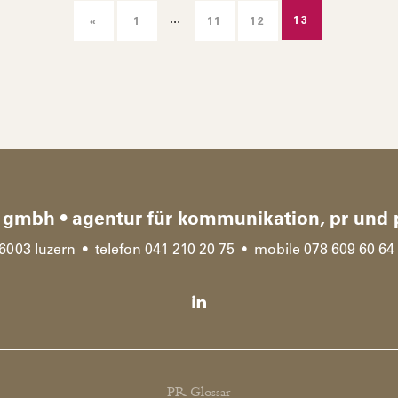
13
1
11
12
gmbh • agentur für kommunikation, pr und pu
6003 luzern • telefon 041 210 20 75 • mobile 078 609 60 6
PR Glossar