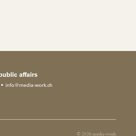
blic affairs
4 •
info
@
media-work.ch
© 2026 media-work