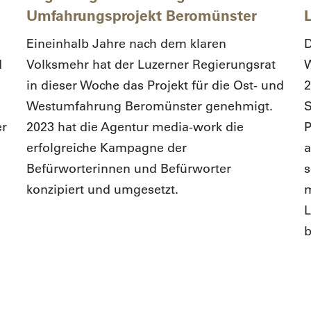
Umfahrungsprojekt Beromünster
Eineinhalb Jahre nach dem klaren
D
d
Volksmehr hat der Luzerner Regierungsrat
W
in dieser Woche das Projekt für die Ost- und
2
Westumfahrung Beromünster genehmigt.
S
er
2023 hat die Agentur media-work die
P
erfolgreiche Kampagne der
a
Befürworterinnen und Befürworter
s
konzipiert und umgesetzt.
m
L
b