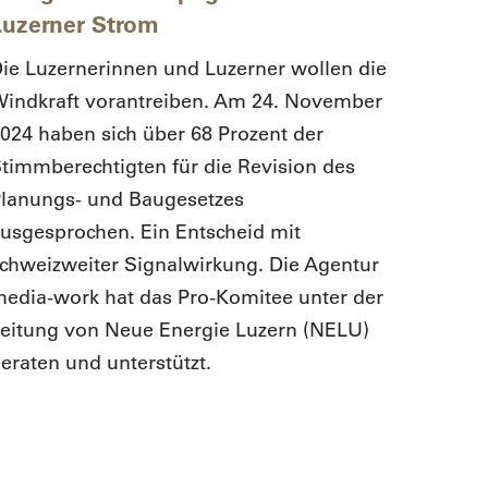
Luzerner Strom
Ständ
ie Luzernerinnen und Luzerner wollen die
Die Lu
indkraft vorantreiben. Am 24. November
am 21.
024 haben sich über 68 Prozent der
bereit
timmberechtigten für die Revision des
gescha
lanungs- und Baugesetzes
Andre
usgesprochen. Ein Entscheid mit
konzip
chweizweiter Signalwirkung. Die Agentur
edia-work hat das Pro-Komitee unter der
eitung von Neue Energie Luzern (NELU)
eraten und unterstützt.