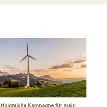
Erfolgreiche Kampagne für mehr
Souve